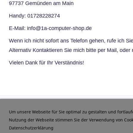
97737 Gemünden am Main
Handy:
01728228274
E-Mail:
info@1a-computer-shop.de
Wenn ich nicht sofort ans Telefon gehen, rufe ich S
Alternativ Kontaktieren Sie mich bitte per Mail, ode
Vielen Dank für Ihr Verständnis!
Um unsere Webseite für Sie optimal zu gestalten und fortlau
Nutzung der Webseite stimmen Sie der Verwendung von Cookie
Impressum
Datenschutz
Kontakt
Sitemap
Datenschutzerklärung