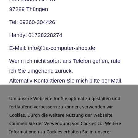
97289 Thüngen
Tel:
09360-304426
Handy:
01728228274
E-Mail:
info@1a-computer-shop.de
Wenn ich nicht sofort ans Telefon gehen, rufe
ich Sie umgehend zurück.
Alternativ Kontaktieren Sie mich bitte per Mail,
oder nutzen Sie den Anrufbeantworter.
Um unsere Webseite für Sie optimal zu gestalten und
Vielen Dank für Ihr Verständnis!
fortlaufend verbessern zu können, verwenden wir
Cookies. Durch die weitere Nutzung der Webseite
stimmen Sie der Verwendung von Cookies zu. Weitere
DIESEN COOKIE ZULASSEN
Informationen zu Cookies erhalten Sie in unserer